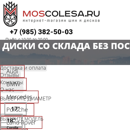
+7 (985) 382-50-03
Пн-Вс. с 10:00 до 20:00
ДИСКИ СО СКЛАДА БЕЗ ПО
Гарантия
Доставка и оплата
Audi
Отзывы
Контакты
BMW
О нас
Mercedes
ВЫБЕРИТЕ ДИАМЕТР
17"
Porsche
ВЫБЕРИТЕ МОДЕЛЬ
18"
Land Rover
Corolla