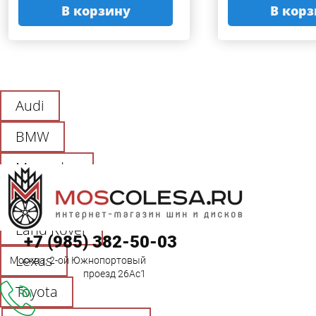
В корзину
В кор
Audi
BMW
Mercedes
Porsche
Land Rover
+7 (985) 382-50-03
Lexus
Москва, 2-ой Южнопортовый
проезд 26Аc1
Toyota