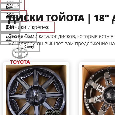
19"
Lexus
RAV4
20"
ДИСКИ ТОЙОТА | 18"
Toyota
Highlander
21"
Датчики и крепеж
Prado
Перед Вами каталог дисков, которые есть в
Land Cruiser 200
22"
менеджеру, он вышлет вам предложение н
Camry